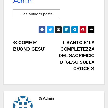
Admin
See author's posts
Navigazione
COME E’
IL SANTO E’ LA
BUONO GESU’
COMPLETEZZA
articoli
DEL SACRIFICIO
DI GESÙ SULLA
CROCE
Di
Admin