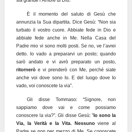
sia grande l’Amore di Dio.
È il momento del saluto di Gesù che
annunzia la Sua dipartita. Dice Gesù: “Non sia
turbato il vostro cuore. Abbiate fede in Dio e
abbiate fede anche in Me. Nella Casa del
Padre mio vi sono molti posti. Se no, ve l’avrei
detto. Io vado a prepararvi un posto; quando
sarò andato e vi avrò preparato un posto,
ritornerò
e vi prenderò con Me, perché siate
anche voi dove sono Io. E del luogo dove Io
vado, voi conoscete la via”.
Gli disse Tommaso: “Signore, non
sappiamo dove vai e come possiamo
conoscere la via?”. Gli disse Gesù: ”
Io sono la
Via, la Verità e la Vita. Nessuno
viene al
Padre se non per mezzo di Me. Se conoscete