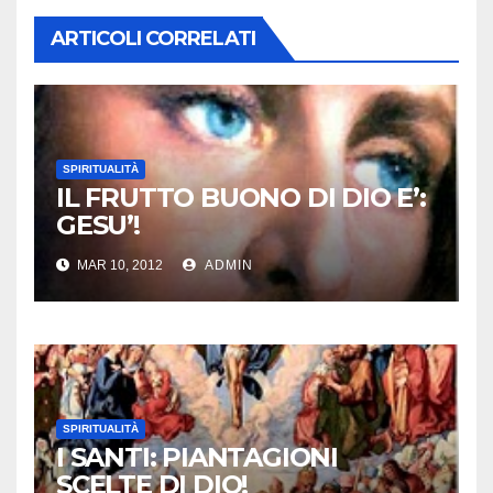
ARTICOLI CORRELATI
SPIRITUALITÀ
IL FRUTTO BUONO DI DIO E’:
GESU’!
MAR 10, 2012
ADMIN
SPIRITUALITÀ
I SANTI: PIANTAGIONI
SCELTE DI DIO!