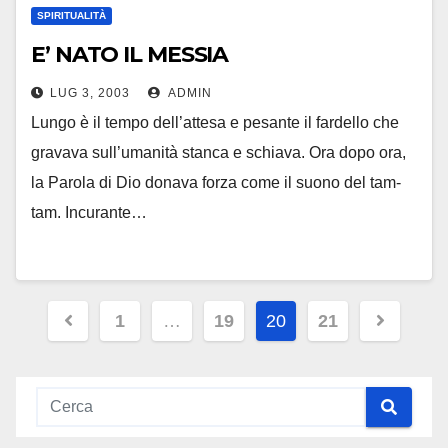
SPIRITUALITÀ
E’ NATO IL MESSIA
LUG 3, 2003
ADMIN
Lungo è il tempo dell’attesa e pesante il fardello che
gravava sull’umanità stanca e schiava. Ora dopo ora,
la Parola di Dio donava forza come il suono del tam-
tam. Incurante…
Paginazione
1
…
19
20
21
degli
articoli